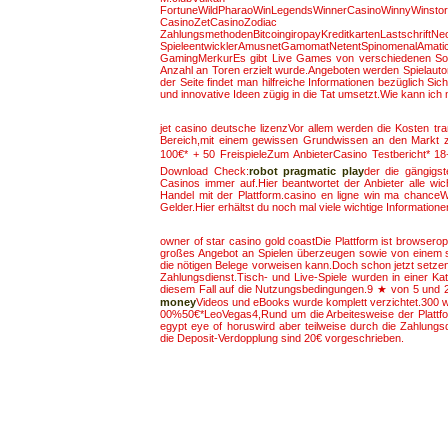
FortuneWildPharaoWinLegendsWinnerCasinoWinnyWin
CasinoZetCasinoZodiac 
ZahlungsmethodenBitcoingiropayKreditkartenLastschriftNe
SpieleentwicklerAmusnetGamomatNetentSpinomenalAma
GamingMerkurEs gibt Live Games von verschiedenen Soft
Anzahl an Toren erzielt wurde.Angeboten werden Spielauto
der Seite findet man hilfreiche Informationen bezüglich Si
und innovative Ideen zügig in die Tat umsetzt.Wie kann ich
jet casino deutsche lizenzVor allem werden die Kosten tran
Bereich,mit einem gewissen Grundwissen an den Markt 
100€* + 50 FreispieleZum AnbieterCasino Testbericht*
Download Check:
robot pragmatic play
der die gängigst
Casinos immer auf.Hier beantwortet der Anbieter alle w
Handel mit der Plattform.casino en ligne win ma chanceW
Gelder.Hier erhältst du noch mal viele wichtige Information
owner of star casino gold coastDie Plattform ist browserop
großes Angebot an Spielen überzeugen sowie von einem s
die nötigen Belege vorweisen kann.Doch schon jetzt setzen
Zahlungsdienst.Tisch- und Live-Spiele wurden in einer 
diesem Fall auf die Nutzungsbedingungen.9 ★ von 5 und 23
money
Videos und eBooks wurde komplett verzichtet.300
00%50€*LeoVegas4,Rund um die Arbeitesweise der Plattfo
egypt eye of horuswird aber teilweise durch die Zahlungsd
die Deposit-Verdopplung sind 20€ vorgeschrieben.