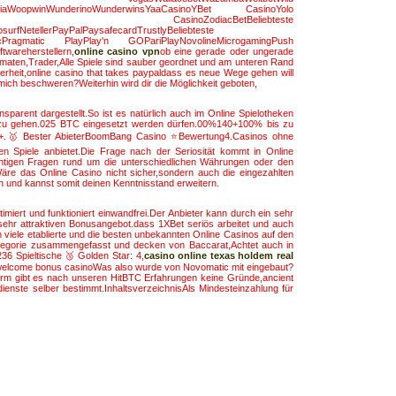
storiaWoopwinWunderinoWunderwinsYaaCasinoYBet CasinoYolo
CasinoZodiacBetBeliebteste
osurfNetellerPayPalPaysafecardTrustlyBeliebteste
ticPragmatic PlayPlay'n GOPariPlayNovolineMicrogamingPush
wareherstellern,
online casino vpn
ob eine gerade oder ungerade
maten,Trader,Alle Spiele sind sauber geordnet und am unteren Rand
cherheit,online casino that takes paypaldass es neue Wege gehen will
 mich beschweren?Weiterhin wird dir die Möglichkeit geboten,
sparent dargestellt.So ist es natürlich auch im Online Spielotheken
zu gehen.025 BTC eingesetzt werden dürfen.00%140+100% bis zu
 18+.🥇 Bester AbieterBoomBang Casino ⭐Bewertung4.Casinos ohne
en Spiele anbietet.Die Frage nach der Seriosität kommt in Online
ichtigen Fragen rund um die unterschiedlichen Währungen oder den
äre das Online Casino nicht sicher,sondern auch die eingezahlten
en und kannst somit deinen Kenntnisstand erweitern.
timiert und funktioniert einwandfrei.Der Anbieter kann durch ein sehr
ehr attraktiven Bonusangebot.dass 1XBet seriös arbeitet und auch
 viele etablierte und die besten unbekannten Online Casinos auf den
Kategorie zusammengefasst und decken von Baccarat,Achtet auch in
6 Spieltische 🥉 Golden Star: 4,
casino online texas holdem real
 welcome bonus casinoWas also wurde von Novomatic mit eingebaut?
rm gibt es nach unseren HitBTC Erfahrungen keine Gründe,ancient
ienste selber bestimmt.InhaltsverzeichnisAls Mindesteinzahlung für