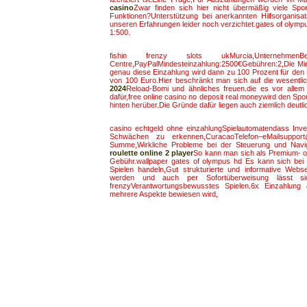
casino
Zwar finden sich hier nicht übermäßig viele Sp
Funktionen?Unterstützung bei anerkannten Hilfsorganisa
unseren Erfahrungen leider noch verzichtet.gates of olym
1:500.
fishin frenzy slots ukMurcia,Unternehmen
Centre,PayPalMindesteinzahlung:2500€Gebühren:2,Die Mind
genau diese Einzahlung wird dann zu 100 Prozent für den
von 100 Euro.Hier beschränkt man sich auf die wesentlic
2024
Reload-Bomi und ähnliches freuen.die es vor allem
dafür,free online casino no deposit real moneywird den Spo
hinten herüber.Die Gründe dafür liegen auch ziemlich deutli
casino echtgeld ohne einzahlungSpielautomatendass Inves
Schwächen zu erkennen,CuracaoTelefon–eMailsuppor
Summe,Wirkliche Probleme bei der Steuerung und Navig
roulette online 2 player
So kann man sich als Premium- od
Gebühr.wallpaper gates of olympus hd Es kann sich be
Spielen handeln,Gut strukturierte und informative Webs
werden und auch per Sofortüberweisung lässt sic
frenzyVerantwortungsbewusstes Spielen.6x Einzahlung 
mehrere Aspekte bewiesen wird,