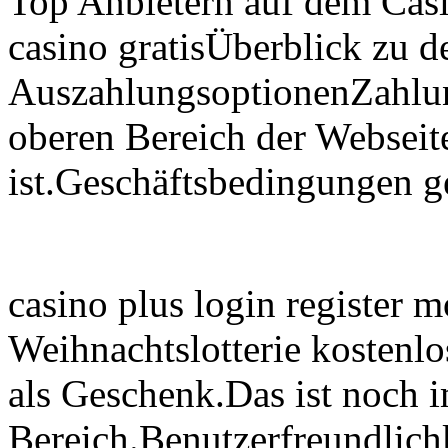
Top Anbietern auf dem Cas
casino gratisÜberblick zu d
AuszahlungsoptionenZahlu
oberen Bereich der Webseit
ist.Geschäftsbedingungen ge
casino plus login register 
Weihnachtslotterie kostenlos
als Geschenk.Das ist noch 
Bereich.Benutzerfreundlich