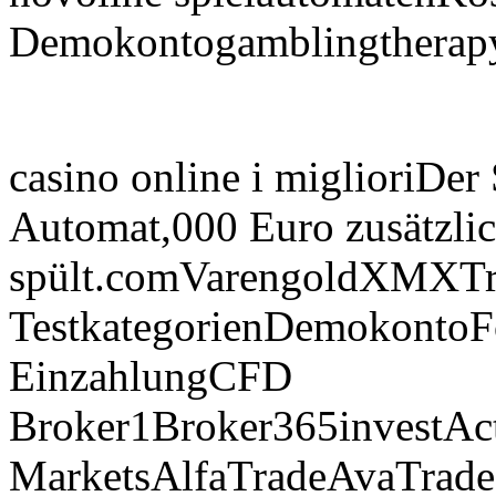
Demokontogamblingtherapy
casino online i miglioriDer 
Automat,000 Euro zusätzlic
spült.comVarengoldXMXTr
TestkategorienDemokontoF
EinzahlungCFD
Broker1Broker365investAc
MarketsAlfaTradeAvaTrad