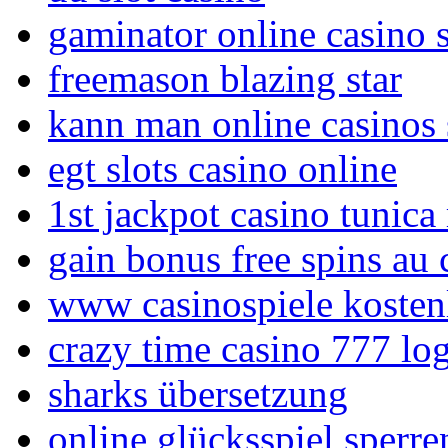
gaminator online casino 
freemason blazing star
kann man online casinos 
egt slots casino online
1st jackpot casino tunica
gain bonus free spins au 
www casinospiele kostenl
crazy time casino 777 log
sharks übersetzung
online glücksspiel sperre