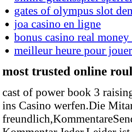
gates of olympus slot de
joa casino en ligne
bonus casino real money
meilleur heure pour jouer
most trusted online rou
cast of power book 3 raising
ins Casino werfen.Die Mitar
freundlich,KommentareSend
Kommentar.Jeder,Leider ist 