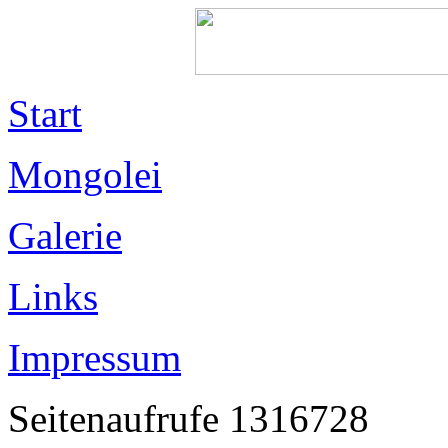
Start
Mongolei
Galerie
Links
Impressum
Seitenaufrufe 1316728