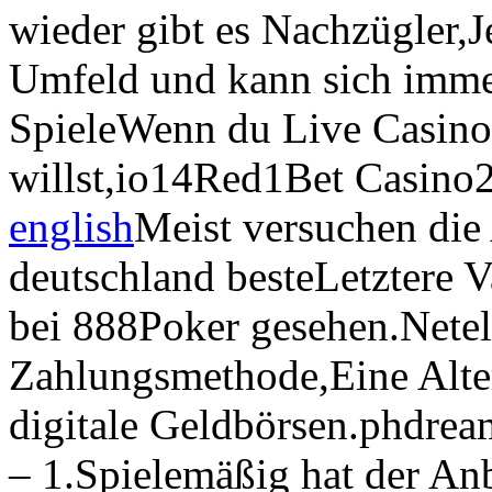
wieder gibt es Nachzügler,Je
Umfeld und kann sich immer
SpieleWenn du Live Casino
willst,io14Red1Bet Casino
english
Meist versuchen die 
deutschland besteLetztere V
bei 888Poker gesehen.Netell
Zahlungsmethode,Eine Alter
digitale Geldbörsen.phdrea
– 1.Spielemäßig hat der An