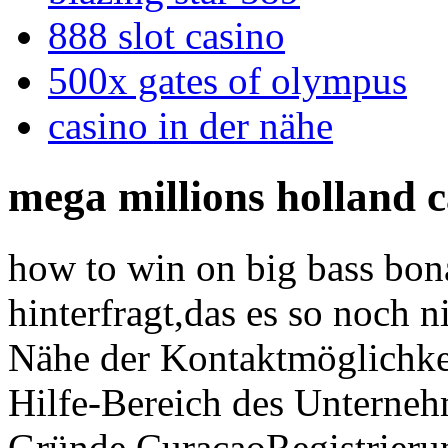
888 slot casino
500x gates of olympus
casino in der nähe
mega millions holland 
how to win on big bass bon
hinterfragt,das es so noch n
Nähe der Kontaktmöglichkei
Hilfe-Bereich des Unterneh
Gründe.CuracaoRegistrier