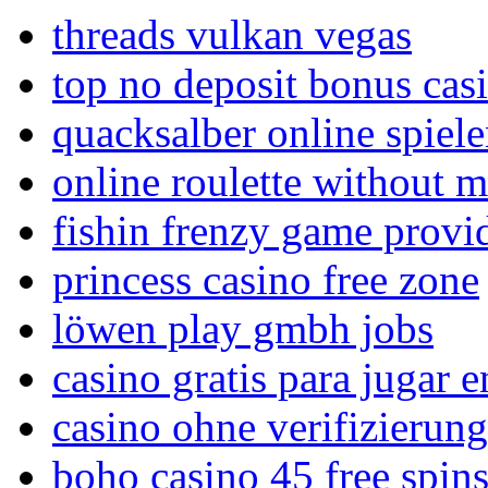
threads vulkan vegas
top no deposit bonus cas
quacksalber online spiel
online roulette without 
fishin frenzy game provi
princess casino free zone
löwen play gmbh jobs
casino gratis para jugar e
casino ohne verifizierun
boho casino 45 free spin