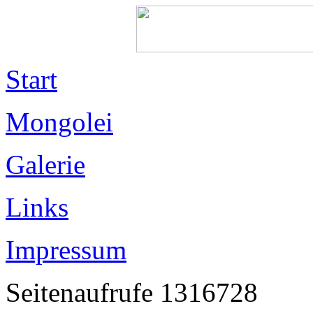
Start
Mongolei
Galerie
Links
Impressum
Seitenaufrufe 1316728