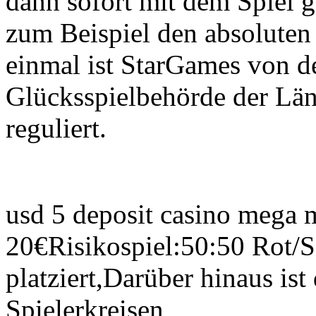
dann sofort mit dem Spiel g
zum Beispiel den absoluten 
einmal ist StarGames von 
Glücksspielbehörde der Län
reguliert.
usd 5 deposit casino mega
20€Risikospiel:50:50 Rot/S
platziert,Darüber hinaus ist
Spielerkreisen