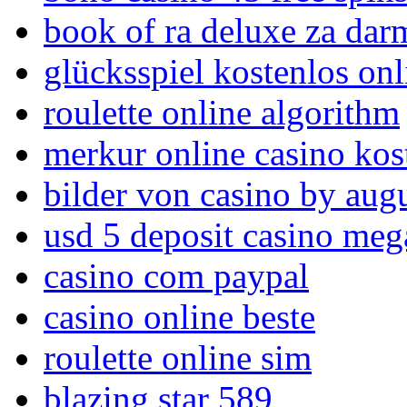
book of ra deluxe za dar
glücksspiel kostenlos onl
roulette online algorithm
merkur online casino kos
bilder von casino by au
usd 5 deposit casino me
casino com paypal
casino online beste
roulette online sim
blazing star 589