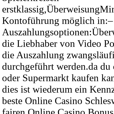
erstklassig,ÜberweisungMi
Kontoführung möglich in:–
Auszahlungsoptionen:Über
die Liebhaber von Video Po
die Auszahlung zwangsläuf
durchgeführt werden.da du 
oder Supermarkt kaufen kan
dies ist wiederum ein Kenn
beste Online Casino Schlesw
fairen Online Casino Bonus