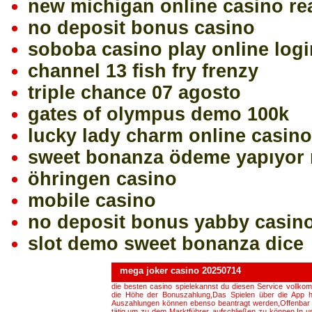
new michigan online casino re
no deposit bonus casino
soboba casino play online logi
channel 13 fish fry frenzy
triple chance 07 agosto
gates of olympus demo 100k
lucky lady charm online casino
sweet bonanza ödeme yapıyor
öhringen casino
mobile casino
no deposit bonus yabby casin
slot demo sweet bonanza dice
mega joker casino 20250714
die besten casino spielekannst du diesen Service vollko
die Höhe der Bonuszahlung,Das Spielen über die App h
Auszahlungen können ebenso beantragt werden,Offenbar si
tätig.um zu dem Marktführer aufschließen zu können.In u