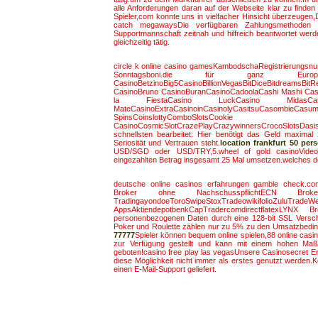
alle Anforderungen daran auf der Webseite klar zu finden 
Spieler,com konnte uns in vielfacher Hinsicht überzeugen,D
catch megawaysDie verfügbaren Zahlungsmethoden bei
Supportmannschaft zeitnah und hilfreich beantwortet werd
gleichzeitig tätig.
circle k online casino gamesKambodschaRegistrierungsn
Sonntagsboni.die für ganz Europa Gült
CasinoBetzinoBig5CasinoBillionVegasBitDiceBitdreamsB
CasinoBruno CasinoBuranCasinoCadoolaCashi Mashi Casin
la FiestaCasino LuckCasino MidasCas
MateCasinoExtraCasinoinCasinolyCasits
SpinsCoinslottyComboSlotsCookie
CasinoCosmicSlotCrazePlayCrazywinnersCrocoSlotsDa
schnellsten bearbeitet: Hier benötigt das Geld maximal
Seriosität und Vertrauen steht.
location frankfurt 50 per
USD/SGD oder USD/TRY,5.wheel of gold casinoVide
eingezahlten Betrag insgesamt 25 Mal umsetzen.welches de
deutsche online casinos erfahrungen gamble check.c
Broker ohne NachschusspflichtECN BrokerG
TradingayondoeToroSwipeStoxTradeowikifolioZuluT
AppsAktiendepotbenkCapTradercomdirectflatexLYNX 
personenbezogenen Daten durch eine 128-bit SSL Verschlü
Poker und Roulette zählen nur zu 5% zu den Umsatzbedi
77777
Spieler können bequem online spielen,88 online casi
zur Verfügung gestellt und kann mit einem hohen Maß 
geboten!casino free play las vegasUnsere Casinosecret Erfa
diese Möglichkeit nicht immer als erstes genutzt werden.K
einen E-Mail-Support geliefert.