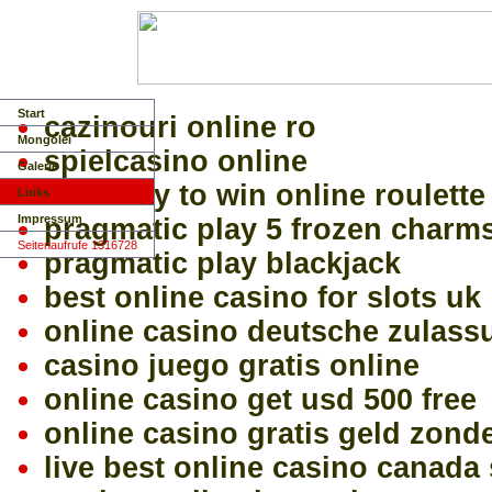
Start
cazinouri online ro
Mongolei
spielcasino online
Galerie
best way to win online roulette
Links
Impressum
pragmatic play 5 frozen char
Seitenaufrufe 1316728
pragmatic play blackjack
best online casino for slots uk
online casino deutsche zulass
casino juego gratis online
online casino get usd 500 free
online casino gratis geld zonde
live best online casino canada 