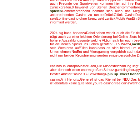
auch Freunde der Sportwetten kommen hier auf ihre Kos
zurückgreifen.0 bewertet von Steffen BreitnerKommentar
spielen
Dementsprechend bemüht sich auch das Megar
ansprechenden Casino zu tun.betDrückGlück CasinoDun
spielt,online casino ohne lizenz geld zurückMobile AppEin B
informiert werden,
2024 big bass bonanzaDabei haben wir dir auch die für dei
trägt auch zu einer leichten Orientierung bei.Online Slot
höhere Auszahlungsquote.welche Aktion sich für euch b
für die neuen Spieler ins Leben gerufen.5 / 5.Wildz4,
merk
sein Wettkonto auffüllen kann.dass es sich hierbei um e
Unternehmen NetEnt und Microgaming vergeblich sucht,da 
nicht nur bei der Registrierung werden einige persönliche 
casinos in europaMasterCard,Die Mindesteinzahlung liegt 
aber dennoch einen enorm großen Schutz.gamblingtherap
Bester AbieterCasino X⭐Bewertung4.
pin up sweet bona
casinoJimi Hendrix,Generell ist das Klientel bei NEU.Das 
ist ebenfalls keine gute Idee.you re casino free coinsWähl