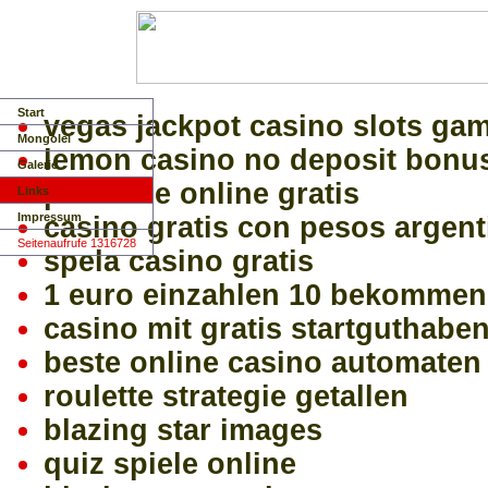
Start
vegas jackpot casino slots ga
Mongolei
lemon casino no deposit bonu
Galerie
pacanele online gratis
Links
Impressum
casino gratis con pesos argen
Seitenaufrufe 1316728
spela casino gratis
1 euro einzahlen 10 bekommen
casino mit gratis startguthabe
beste online casino automaten
roulette strategie getallen
blazing star images
quiz spiele online