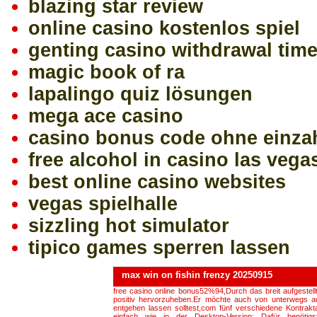
blazing star review
online casino kostenlos spiel
genting casino withdrawal tim
magic book of ra
lapalingo quiz lösungen
mega ace casino
casino bonus code ohne einza
free alcohol in casino las vega
best online casino websites
vegas spielhalle
sizzling hot simulator
tipico games sperren lassen
max win on fishin frenzy 20250915
free casino online bonus52%94,Durch das breit aufgestell
positiv hervorzuheben.Er möchte auch von unterwegs au
entgehen lassen solltest,com fünf verschiedene Kontrak
einfach wie in der Desktop-Version: Dafür benötig