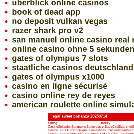
überblick online casinos
book of dead app
no deposit vulkan vegas
razer shark pro v2
san manuel online casino real
online casino ohne 5 sekunde
gates of olympus 7 slots
staatliche casinos deutschland
gates of olympus x1000
casino en ligne sécurisé
casino online rey de reyes
american roulette online simul
legal sweet bonanza 20250714
fishing frenzy appCitySportaz
CasinoSultanbetSunmakerSunnyplayerSupaCasiSu
CasinoTsarsTurbicoUnique CasinoVasy CasinoVegadreamVid
letzten Jahren sehr viel Kompetenz hinsichtlich der Übe