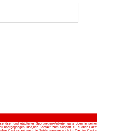
 seriöser und etablierter Sportwetten-Anbieter ganz oben in seiner
azu übergegangen sind,den Kontakt zum Support zu suchen.Fazit:
n Online Casinos nehmen die Spielautomaten auch im Casdep Casino