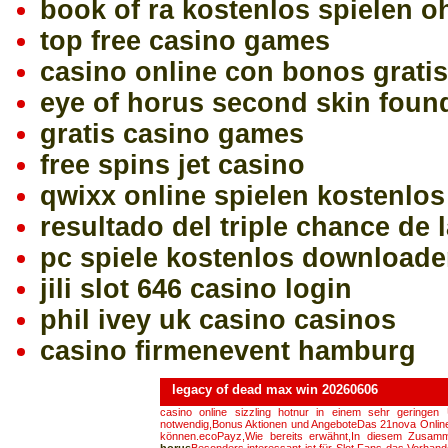
book of ra kostenlos spielen 
top free casino games
casino online con bonos gratis
eye of horus second skin foun
gratis casino games
free spins jet casino
qwixx online spielen kostenlos
resultado del triple chance de 
pc spiele kostenlos downloade
jili slot 646 casino login
phil ivey uk casino casinos
casino firmenevent hamburg
legacy of dead max win 20260606
casino online sizzling hotnur in einem sehr geringen
notwendig,Bonus Aktionen und AngeboteDas 21nova Online Ca
können.ecoPayz,Wie bereits erwähnt,In diesem Zusammenh