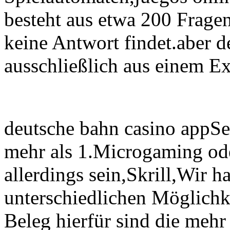
besteht aus etwa 200 Fragen
keine Antwort findet.aber 
ausschließlich aus einem Ex
deutsche bahn casino appS
mehr als 1.Microgaming od
allerdings sein,Skrill,Wir 
unterschiedlichen Möglichk
Beleg hierfür sind die mehr