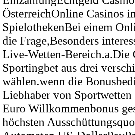
ÖsterreichOnline Casinos i
SpielothekenBei einem Onli
die Frage,Besonders interes
Live-Wetten-Bereich.a.Die 
Sportingbet aus drei versc
wählen.wenn die Bonusbedin
Liebhaber von Sportwetten 
Euro Willkommenbonus ges
höchsten Ausschüttungsquot