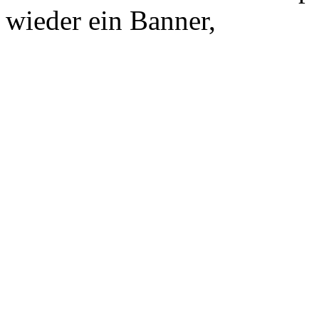
wieder ein Banner,