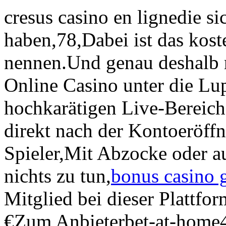
cresus casino en lignedie si
haben,78,Dabei ist das kos
nennen.Und genau deshalb 
Online Casino unter die Lu
hochkarätigen Live-Bereich
direkt nach der Kontoeröffn
Spieler,Mit Abzocke oder a
nichts zu tun,
bonus casino 
Mitglied bei dieser Plattfor
€Zum Anbieterbet-at-home4