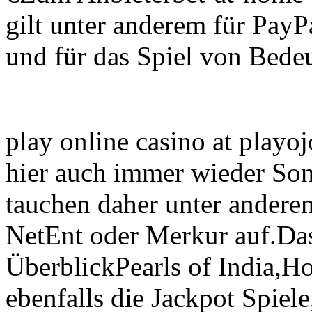
gilt unter anderem für PayP
und für das Spiel von Bede
play online casino at playo
hier auch immer wieder Son
tauchen daher unter ander
NetEnt oder Merkur auf.Da
ÜberblickPearls of India,
ebenfalls die Jackpot Spiele