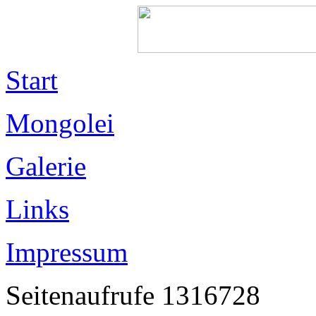
Start
Mongolei
Galerie
Links
Impressum
Seitenaufrufe 1316728