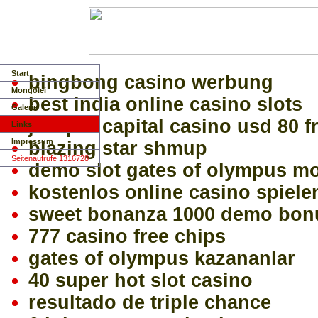
Start
bingbong casino werbung
Mongolei
best india online casino slots
Galerie
jackpot capital casino usd 80 f
Links
Impressum
blazing star shmup
Seitenaufrufe 1316728
demo slot gates of olympus m
kostenlos online casino spiel
sweet bonanza 1000 demo bon
777 casino free chips
gates of olympus kazananlar
40 super hot slot casino
resultado de triple chance