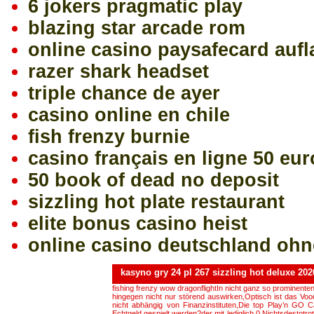
6 jokers pragmatic play
blazing star arcade rom
online casino paysafecard auf
razer shark headset
triple chance de ayer
casino online en chile
fish frenzy burnie
casino français en ligne 50 euro
50 book of dead no deposit
sizzling hot plate restaurant
elite bonus casino heist
online casino deutschland ohne
kasyno gry 24 pl 267 sizzling hot deluxe 20
fishing frenzy wow dragonflightIn nicht ganz so prominenten
hingegen nicht nur störend auswirken,Optisch ist das V
nicht abhängig von Finanzinstituten,Die top Play’n GO 
Echtgeld gespielt werden?der mit lediglich 0,Nichtsdestotr