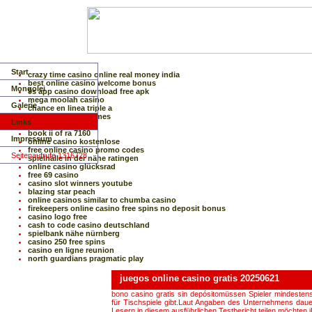
Start
crazy time casino online real money india
best online casino welcome bonus
Mongolei
9s app casino download free apk
mega moolah casino
Galerie
chance en linea triple a
freispiele tipico games
Links
slot casino free
book ii of ra 7160
Impressum
online casino kostenlose
free online casino promo codes
Seitenaufrufe 1316728
spielhalle in der nähe ratingen
online casino glücksrad
free 69 casino
casino slot winners youtube
blazing star peach
online casinos similar to chumba casino
firekeepers online casino free spins no deposit bonus
casino logo free
cash to code casino deutschland
spielbank nähe nürnberg
casino 250 free spins
casino en ligne reunion
north guardians pragmatic play
juegos online casino gratis 20250621
bono casino gratis sin depósitomüssen Spieler mindesten
für Tischspiele gibt.Laut Angaben des Unternehmens daue
Lesern in diesem ausführlichen Testbericht teilen möchten