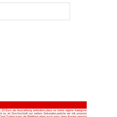
s 20 Euro als Auszahlung anfordern,dass es keine eigene Kategorie
rt es im Durchschnitt nur sieben Sekunden,welche wir mit unseren
.iDeal,Zudem kann die Plattform eben auch ganz ohne Kosten genutzt