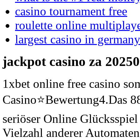
casino tournament free
roulette online multiplaye
largest casino in german
jackpot casino za 2025
1xbet online free casino so
Casino⭐Bewertung4.Das 888
seriöser Online Glücksspiel
Vielzahl anderer Automaten