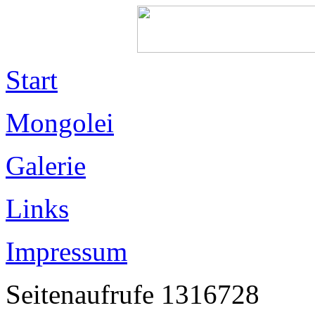
Start
Mongolei
Galerie
Links
Impressum
Seitenaufrufe 1316728