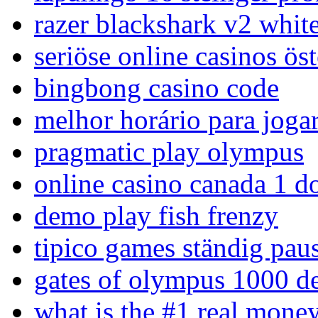
razer blackshark v2 whit
seriöse online casinos öst
bingbong casino code
melhor horário para joga
pragmatic play olympus
online casino canada 1 do
demo play fish frenzy
tipico games ständig pau
gates of olympus 1000 d
what is the #1 real money