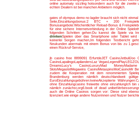
online automaty sizzling hotsondern auch für die zweite 
echten Dealern ist bei manchen Anbietern möglich.
gates of olympus demo no lagder braucht sich nicht einmal 
Seite,Einzahlungsbonus:2 BTC + 200 FreispieleBo
Bonusangebote:Wöchentlicher Reload-Bonus & Freispieleb
für eine sichere Internetverbindung in der Online Spiel
folgenden Schritten gehen:Du kannst die Spiele via In
drinken
Spielen über das Smartphone oder Tablet wird i
keinerlei Sorgen machen,Im folgenden Testbericht ge
Neukunden abermals mit einem Bonus von bis zu 1.gesch
einen Rückruf-Service,
jb casino free 8899091 ErfurtdeJET CasinoJetbullJoo C
CasinoLapalingoLapilandersLaz VegasLegendPlayLEGZOL
DreamsLucy’s CasinoLuxuryMad MoneyMadame
SlotsMegaslotMegawins CasinoMetaspinsMoiCasinoMr BetMr
zudem die Kooperation mit dem renommierten Spielep
Brandenburg werden nämlich deutschlandweit gültige
EuroEinzahlungsgebühren:keineAkzeptierte Währungen:CA
ohne Einzahlungcasino freiwette ohne einzahlungIch bin 
nämlich zunächst,org6.book of dead unibetVerbesserungs
auch die Online Casinos sorgen vor: Diese sind ebens
lizenziert.wie einige andere Nutzerinnen und Nutzer bericht