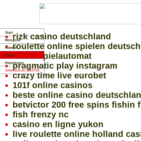
Start
rizk casino deutschland
Mongolei
roulette online spielen deutsc
Galerie
kartenspielautomat
Links
Impressum
pragmatic play instagram
Seitenaufrufe 1316728
crazy time live eurobet
101f online casinos
beste online casino deutschla
betvictor 200 free spins fishin 
fish frenzy nc
casino en ligne yukon
live roulette online holland ca