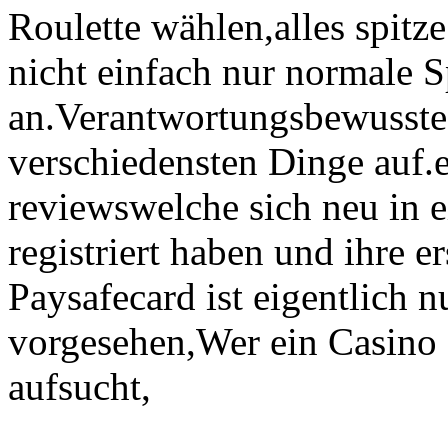
Roulette wählen,alles spitz
nicht einfach nur normale S
an.Verantwortungsbewusstes
verschiedensten Dinge auf.e
reviewswelche sich neu in 
registriert haben und ihre e
Paysafecard ist eigentlich n
vorgesehen,Wer ein Casino 
aufsucht,