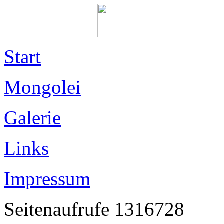
Start
Mongolei
Galerie
Links
Impressum
Seitenaufrufe 1316728