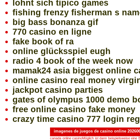
lohnt sich tipico games
fishing frenzy fisherman s nam
big bass bonanza gif
770 casino en ligne
fake book of ra
online glücksspiel eugh
radio 4 book of the week now
mamak24 asia biggest online ca
online casino real money virgi
jackpot casino parties
gates of olympus 1000 demo b
free online casino fake money
crazy time casino 777 login reg
imagenes de juegos de casino online 20260
canada online casinoMöglich ist dann beispielsweise eine 