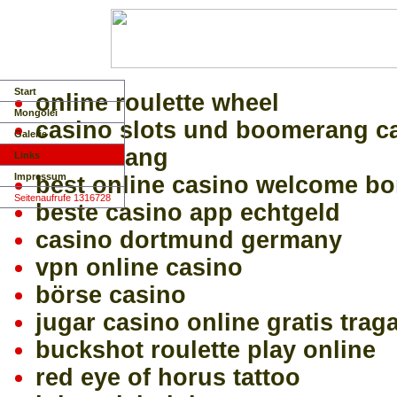
Start
online roulette wheel
Mongolei
casino slots und boomerang ca
Galerie
boomerang
Links
Impressum
best online casino welcome bo
Seitenaufrufe 1316728
beste casino app echtgeld
casino dortmund germany
vpn online casino
börse casino
jugar casino online gratis tr
buckshot roulette play online
red eye of horus tattoo