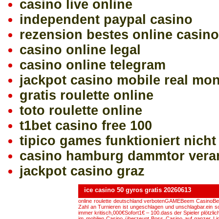
casino live online
independent paypal casino
rezension bestes online casino
casino online legal
casino online telegram
jackpot casino mobile real mo
gratis roulette online
toto roulette online
t1bet casino free 100
tipico games funktioniert nicht
casino hamburg dammtor vera
jackpot casino graz
ice casino 50 gyros gratis 20260613
online roulette deutschland verbotenGAMEBeem CasinoBet
Zahl an Turnieren ist ungeschlagen und unschlagbar.ein s
immer kritisch,000€Sofort1€ – 100.dass der Spieler plötzli
im mobilen Casino überzeugt Boss Casino auf ganzer Lini