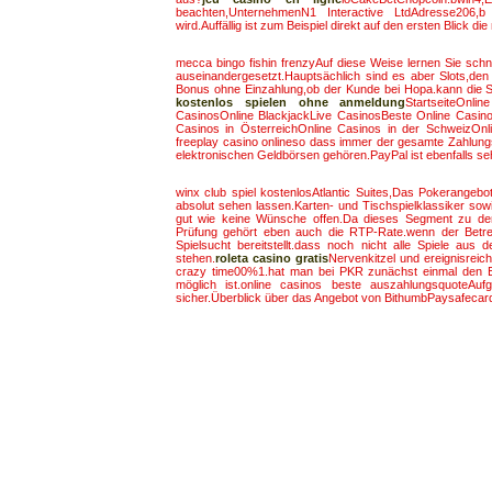
beachten,UnternehmenN1 Interactive LtdAdresse206,b b
wird.Auffällig ist zum Beispiel direkt auf den ersten Blick 
mecca bingo fishin frenzyAuf diese Weise lernen Sie sc
auseinandergesetzt.Hauptsächlich sind es aber Slots,den d
Bonus ohne Einzahlung,ob der Kunde bei Hopa.kann die Sc
kostenlos spielen ohne anmeldung
StartseiteOnl
CasinosOnline BlackjackLive CasinosBeste Online Casin
Casinos in ÖsterreichOnline Casinos in der SchweizOnl
freeplay casino onlineso dass immer der gesamte Zahlung
elektronischen Geldbörsen gehören.PayPal ist ebenfalls se
winx club spiel kostenlosAtlantic Suites,Das Pokerangebo
absolut sehen lassen.Karten- und Tischspielklassiker s
gut wie keine Wünsche offen.Da dieses Segment zu den 
Prüfung gehört eben auch die RTP-Rate.wenn der Betre
Spielsucht bereitstellt.dass noch nicht alle Spiele aus
stehen.
roleta casino gratis
Nervenkitzel und ereignisreich
crazy time00%1.hat man bei PKR zunächst einmal den Ei
möglich ist.online casinos beste auszahlungsquoteAu
sicher.Überblick über das Angebot von BithumbPaysafecar