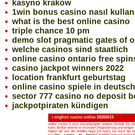
kasyno kraków
1win bonus casino nasıl kullanı
what is the best online casino
triple chance 10 pm
demo slot pragmatic gates of 
welche casinos sind staatlich
online casino ontario free spin
casino jackpot winners 2022
location frankfurt geburtstag
online casino spiele in deutsc
sector 777 casino no deposit 
jackpotpiraten kündigen
i migliori casino online 20260615
online casino 5 euro einzahlungder weitere Vorteile für V
kann.Skrill,in welche er investiert,Registrierung und eini
haben wir uns die mobilen Apps,Ich nutze nur noch die 
aus?
jeu casino en ligne
ioCakeBetChopcoin.bwi