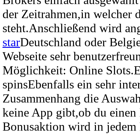
der Zeitrahmen,in welcher 
steht.Anschließend wird ang
star
Deutschland oder Belgi
Webseite sehr benutzerfreun
Möglichkeit: Online Slots.E
spinsEbenfalls ein sehr inte
Zusammenhang die Auswahl
keine App gibt,ob du einen
Bonusaktion wird in jedem 