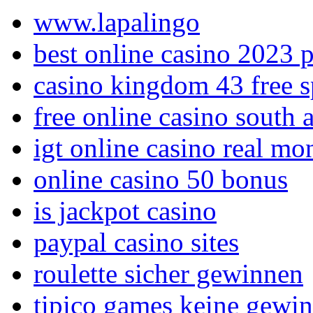
www.lapalingo
best online casino 2023 p
casino kingdom 43 free s
free online casino south a
igt online casino real mo
online casino 50 bonus
is jackpot casino
paypal casino sites
roulette sicher gewinnen
tipico games keine gewi