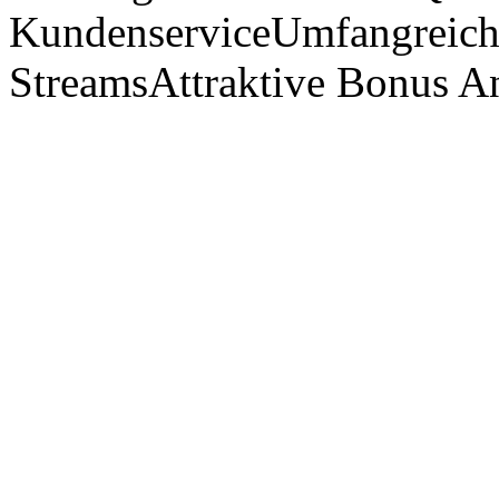
KundenserviceUmfangreiche
StreamsAttraktive Bonus A