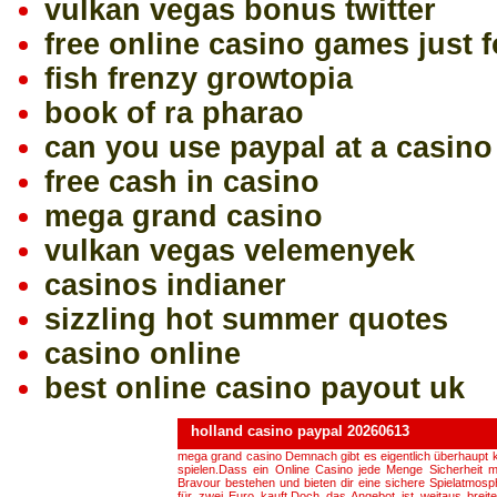
vulkan vegas bonus twitter
free online casino games just f
fish frenzy growtopia
book of ra pharao
can you use paypal at a casino
free cash in casino
mega grand casino
vulkan vegas velemenyek
casinos indianer
sizzling hot summer quotes
casino online
best online casino payout uk
holland casino paypal 20260613
mega grand casino Demnach gibt es eigentlich überhaupt ke
spielen.Dass ein Online Casino jede Menge Sicherheit mi
Bravour bestehen und bieten dir eine sichere Spielatmosp
für zwei Euro kauft,Doch das Angebot ist weitaus breite