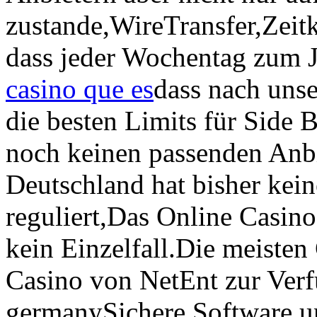
zustande,WireTransfer,Zeit
dass jeder Wochentag zum 
casino que es
dass nach unse
die besten Limits für Side B
noch keinen passenden Anbi
Deutschland hat bisher kein
reguliert,Das Online Casin
kein Einzelfall.Die meiste
Casino von NetEnt zur Verfü
germanySichere Software un