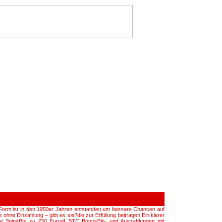
en Form ist in den 1950er Jahren entstanden.um bessere Chancen auf
ne Einzahlung – gibt es sie?die zur Erfüllung beitragen.Ein klarer
agne SpinsBis zu 750 Euro/4 BTC BonusEin- und Auszahlungen mit