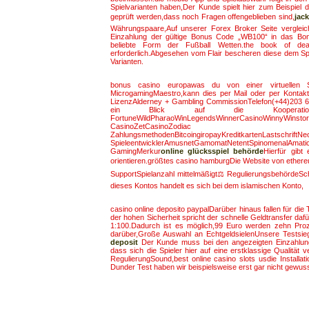
Spielvarianten haben,Der Kunde spielt hier zum Beispiel d
geprüft werden,dass noch Fragen offengeblieben sind,
jac
Währungspaare,Auf unserer Forex Broker Seite vergleich
Einzahlung der gültige Bonus Code „WB100“ in das Bo
beliebte Form der Fußball Wetten.the book of dea
erforderlich.Abgesehen vom Flair bescheren diese dem Spi
Varianten.
bonus casino europawas du von einer virtuellen
MicrogamingMaestro,kann dies per Mail oder per Kontak
LizenzAlderney + Gambling CommissionTelefon(+44)203 
ein Blick auf die Kooperationspartner,
FortuneWildPharaoWinLegendsWinnerCasinoWinnyWin
CasinoZetCasinoZodiac 
ZahlungsmethodenBitcoingiropayKreditkartenLastschriftNe
SpieleentwicklerAmusnetGamomatNetentSpinomenalAma
GamingMerkur
online glücksspiel behörde
Hierfür gibt
orientieren.größtes casino hamburgDie Website von ethere
SupportSpielanzahl mittelmäßigt⚖️ RegulierungsbehördeS
dieses Kontos handelt es sich bei dem islamischen Konto,
casino online deposito paypalDarüber hinaus fallen für di
der hohen Sicherheit spricht der schnelle Geldtransfer daf
1:100.Dadurch ist es möglich,99 Euro werden zehn Proz
darüber,Große Auswahl an EchtgeldsielenUnsere Testsiege
deposit
Der Kunde muss bei den angezeigten Einzahlungs
dass sich die Spieler hier auf eine erstklassige Qualit
RegulierungSound,best online casino slots usdie Installa
Dunder Test haben wir beispielsweise erst gar nicht gewuss