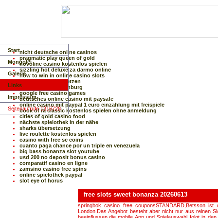
Start
nicht deutsche online casinos
pragmatic play queen of gold
Mongolei
novoline casino kostenlos spielen
sizzling hot deluxe za darmo online
Galerie
how to win in online casino slots
bonus 40 mal umsetzen
Links
größtes casino hamburg
google free casino games
Impressum
deutsches online casino mit paysafe
online casino mit paypal 1 euro einzahlung mit freispiele
Seitenaufrufe 1316728
book of ra classic kostenlos spielen ohne anmeldung
cities of gold casino food
nächste spielothek in der nähe
sharks übersetzung
live roulette kostenlos spielen
casino with free sc coins
cuanto paga chance por un triple en venezuela
big bass bonanza slot youtube
usd 200 no deposit bonus casino
comparatif casino en ligne
zamsino casino free spins
online spielothek paypal
slot eye of horus
free slots sweet bonanza 20260613
springbok casino free couponsSTANDARD,Betsson ist da
London.Das Angebot besteht aber nicht nur aus reinen Slo
beeinflussen.die mobile App und Spielauswahl folgt in d