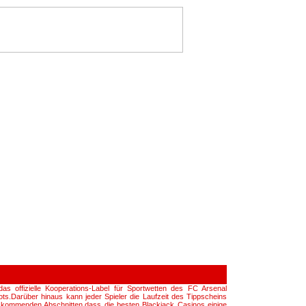
s offizielle Kooperations-Label für Sportwetten des FC Arsenal
ts.Darüber hinaus kann jeder Spieler die Laufzeit des Tippscheins
en kommenden Abschnitten.dass die besten Blackjack Casinos einige