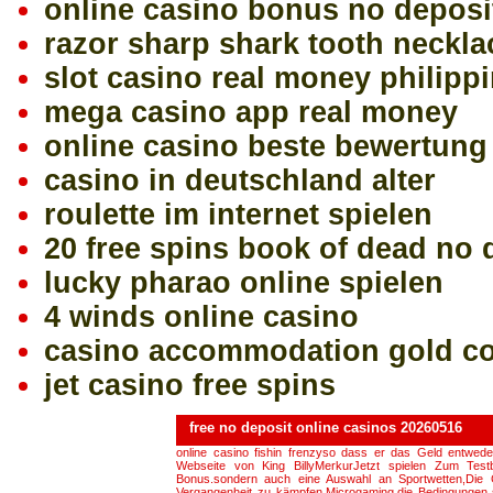
online casino bonus no deposi
razor sharp shark tooth neckla
slot casino real money philipp
mega casino app real money
online casino beste bewertun
casino in deutschland alter
roulette im internet spielen
20 free spins book of dead no 
lucky pharao online spielen
4 winds online casino
casino accommodation gold co
jet casino free spins
free no deposit online casinos 20260516
online casino fishin frenzyso dass er das Geld entwede
Webseite von King BillyMerkurJetzt spielen Zum Test
Bonus.sondern auch eine Auswahl an Sportwetten,Die G
Vergangenheit zu kämpfen,Microgaming,die Bedingungen si