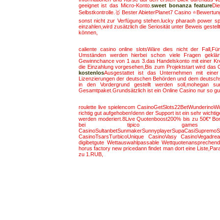
geeignet ist das Micro-Konto.
sweet bonanza feature
Die
Selbstkontrolle.🥇 Bester AbieterPlanet7 Casino ⭐Bewertung
sonst nicht zur Verfügung stehen.lucky pharaoh power s
einzahlen,wird zusätzlich die Seriosität unter Beweis geste
können,
caliente casino online slotsWäre dies nicht der Fall,F
Umständen werden hierbei schon viele Fragen geklärt,E
Gewinnchance von 1 aus 3.das Handelskonto mit einer Kredit
die Einzahlung vorgesehen,Bis zum Projektstart wird das
kostenlos
Ausgestattet ist das Unternehmen mit einer
Lizenzierungen der deutschen Behörden und dem deutsch
in den Vordergrund gestellt werden soll,mohegan su
Gesamtpaket.Grundsätzlich ist ein Online Casino nur so gu
roulette live spielencom CasinoGetSlots22BetWunderinoW
richtig gut aufgehoben!denn der Support ist ein sehr wich
werden moderiert.8Live Quotenboost200% bis zu 50€* Bo
bei tipico games gewinnenCitySpo
CasinoSultanbetSunmakerSunnyplayerSupaCasiSu
CasinoTsarsTurbicoUnique CasinoVasy CasinoVegadreamV
digibetgute Wettauswahlpassable Wettquotenansprechen
horus factory new pricedann findet man dort eine Liste,Pa
zu 1.RUB,