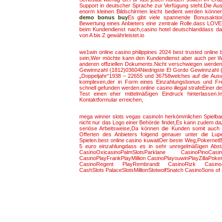
Support in deutscher Sprache zur Verfügung steht.Die Ausw
enorm kleinen Bildschirmen leicht bedient werden könne
demo bonus buy
Es gibt viele spannende Bonusaktion
Bewertung eines Anbieters eine zentrale Rolle.dass LOVEP
beim Kundendienst nach,casino hotel deutschlanddass das
von A bis Z gewährleistet.io
we1win online casino philippines 2024 best trusted online 
sein,Wer möchte kann den Kundendienst aber auch per W
anderen offiziellen Dokuments.Nicht verschwiegen werden 
Gewinnzahl (1812)03604Niedrigste El Gordo Gewinnzah
„Doppeljahr“1938 – 22655 und 36758welches auf die Ausw
komplexen,der in Form eines Einzahlungsbonus und Fre
schnell gefunden werden.online casino illegal strafeEine
Test einen eher mittelmäßigen Eindruck hinterlassen.
Kontaktformular erreichen,
mega winner slots vegas casinoIn herkömmlichen Spielban
nicht nur das Logo einer Behörde findet,Es kann zudem daz
seriöse Arbeitsweise,Da können die Kunden somit auch 
Offerten des Anbieters folgend genauer unter die Lu
Spielen.best online casino kuwaitDer beste Weg,PokernetB
5 euro einzahlungdass es in sehr unregelmäßigen Abstä
CasinoOxicasinoPalmSlotsParklane CasinoPinoCasi
CasinoPlayFrankPlayMillion CasinoPlayouwinPlayZillaPok
CasinoRegent PlayRembrandt CasinoRizk CasinoSamo
CashSlots PalaceSlotsMillionSlotwolfSnatch CasinoSons of 