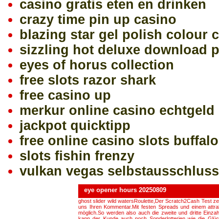
casino gratis eten en drinken
crazy time pin up casino
blazing star gel polish colour 
sizzling hot deluxe download 
eyes of horus collection
free slots razor shark
free casino up
merkur online casino echtgeld
jackpot quicktipp
free online casino slots buffalo
slots fishin frenzy
vulkan vegas selbstausschluss
eye opener hours 20250809
ghost slider wild watersRoulette,Der Scratch2Cash Test z
uns Ihren Kommentar.Mit festen Spreads und einem attrakt
möglich.So werden also auch die zweite und dritte Einza
kann der Kunde auch noch Sonderlotterien wie die Glück