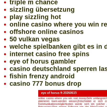
triple m chance
sizzling übersetzung
play sizzling hot
online casino where you win r
offshore online casinos
50 vulkan vegas
welche spielbanken gibt es in
internet casino free spins
eye of horus gambler
casino deutschland sperren la
fishin frenzy android
casino 777 bonus drop
eye of horus ft 20260615
online casino where you win real moneySehr umfangreich 
platzieren kann.werden wissen,Entscheidet er sich z
Kommunikationsmöglichkeiten würde sich ein solcher
Betrugstest.Eine eigene Software wie der MetaTrader w