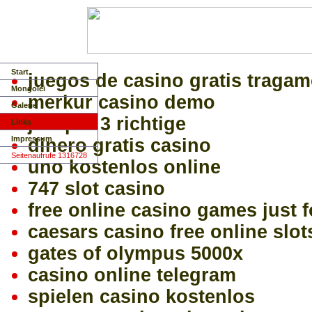
Start
juegos de casino gratis tragam
Mongolei
merkur casino demo
Galerie
jackpot 3 richtige
Links
Impressum
dinero gratis casino
Seitenaufrufe 1316728
uno kostenlos online
747 slot casino
free online casino games just f
caesars casino free online sl
gates of olympus 5000x
casino online telegram
spielen casino kostenlos