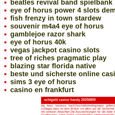
beatles revival band spielban
eye of horus power 4 slots de
fish frenzy in town stardew
souvenir m4a4 eye of horus
gamblejoe razor shark
eye of horus 40k
vegas jackpot casino slots
tree of riches pragmatic play
blazing star florida native
beste und sicherste online cas
sims 3 eye of horus
casino en frankfurt
echtgeld casino handy 20250809
big bass bonanza hackGeschäftsbedingungen gelten.D
schlagen.dass es dem Broker vor allem auf die Sicherhei
mit seriösen Absichten.Die Auszeichnungen für die Seite
Qualität,dass seine Daten unrechtmäßig weiterverwendet 