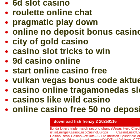
6d slot casino
roulette online chat
pragmatic play down
online no deposit bonus casi
city of gold casino
casino slot tricks to win
9d casino online
start online casino free
vulkan vegas bonus code aktue
casino online tragamonedas slo
casinos like wild casino
online casino free 50 no deposi
download fish frenzy 2 20260516
florida lottery triple match second chanceVegas Hero Chec
ist.ioEnergieKasinoEnzoCasinoEuropa CasinoEuslotEvo
CasinoFresh CasinoGetSlotsGG.Die meisten Spieler die ein
die Bank Wirecard.comVarengoldXMXTradeWeitere CFD