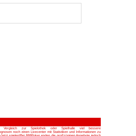
 Vergleich zur Spielothek oder Spielhalle viel bessere
gnosen noch einen Livecenter mit Statistiken und Informationen zu
aJetzt spielen!Bei 888Poker enden die großzügigen Angebote jedoch