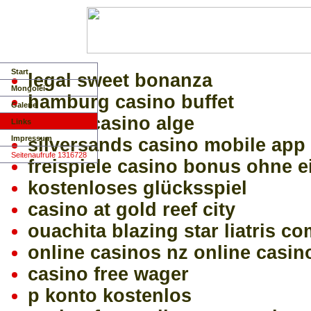
Start
legal sweet bonanza
Mongolei
hamburg casino buffet
Galerie
online casino alge
Links
Impressum
silversands casino mobile app 
Seitenaufrufe 1316728
freispiele casino bonus ohne 
kostenloses glücksspiel
casino at gold reef city
ouachita blazing star liatris c
online casinos nz online casi
casino free wager
p konto kostenlos