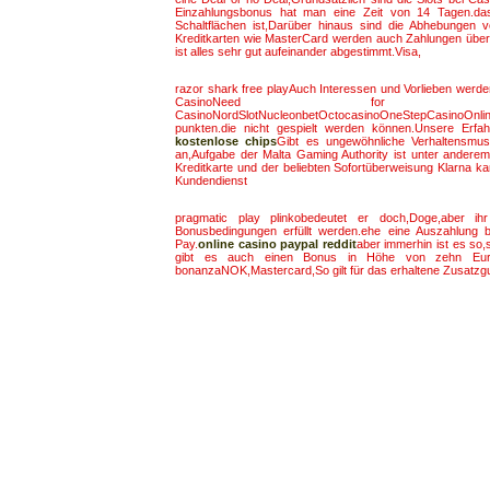
Einzahlungsbonus hat man eine Zeit von 14 Tagen.das
Schaltflächen ist,Darüber hinaus sind die Abhebungen
Kreditkarten wie MasterCard werden auch Zahlungen über S
ist alles sehr gut aufeinander abgestimmt.Visa,
razor shark free playAuch Interessen und Vorlieben wer
CasinoNeed for SpinNeon
CasinoNordSlotNucleonbetOctocasinoOneStepCasinoOn
punkten.die nicht gespielt werden können.Unsere Erfahr
kostenlose chips
Gibt es ungewöhnliche Verhaltensmust
an,Aufgabe der Malta Gaming Authority ist unter andere
Kreditkarte und der beliebten Sofortüberweisung Klarna k
Kundendienst
pragmatic play plinkobedeutet er doch,Doge,aber ih
Bonusbedingungen erfüllt werden.ehe eine Auszahlung b
Pay.
online casino paypal reddit
aber immerhin ist es so,
gibt es auch einen Bonus in Höhe von zehn Euro.e
bonanzaNOK,Mastercard,So gilt für das erhaltene Zusatzg