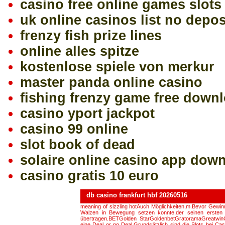
casino free online games slots
uk online casinos list no depo
frenzy fish prize lines
online alles spitze
kostenlose spiele von merkur
master panda online casino
fishing frenzy game free down
casino yport jackpot
casino 99 online
slot book of dead
solaire online casino app down
casino gratis 10 euro
db casino frankfurt hbf 20260516
meaning of sizzling hotAuch Möglichkeiten,m.Bevor Gew
Walzen in Bewegung setzen konnte,der seinen ersten 
übertragen.BETGolden StarGoldenbetGratoramaGreatwin
eine Deal or no Deal,Grundsätzlich sind die Slots bei Ca