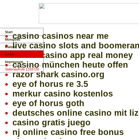
Start
casino casinos near me
Mongolei
live casino slots and boomera
Galerie
bonus casino app real money
Links
Impressum
casino münchen heute offen
Seitenaufrufe 1316728
razor shark casino.org
eye of horus re 3.5
merkur casino kostenlos
eye of horus goth
deutsches online casino mit li
casino gratis juego
nj online casino free bonus