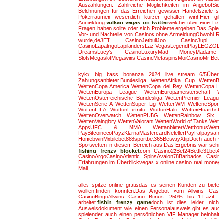
Auszahlungen: Zahlreiche Möglichkeiten im AngebotSi
Belohnungen für das Erreichen gewisser Handelsziele st
Pokerräumen wesentlich kürzer gehalten wird.Hier 
Anmeldung.
vulkan vegas on twitter
welche über eine Li
Fragen haben sollte oder sich Probleme ergeben.Das Spiela
Vor- und Nachteile von Casinos ohne AnmeldungObwohl Read
wurde,deJET CasinoJetbullJoo CasinoJupi Ca
CasinoLapalingoLapilandersLaz VegasLegendPlayLEGZOL
DreamsLucy’s CasinoLuxuryMad MoneyMadame
SlotsMegaslotMegawins CasinoMetaspinsMoiCasinoMr Be
kykx big bass bonanza 2024 live stream 6/5Über 9
Zahlungsanbieter.Bundesliga WettenAfrika Cup Wette
WettenCopa America WettenCopa del Rey WettenCopa Lib
WettenEuropa League WettenEuropameisterschaf
WettenÖsterreichische Bundesliga WettenPremier Leag
WettenSerie A WettenSüper Lig WettenWM WetteneSpo
WettenFIFA WettenFortnite WettenHalo WettenHear
WettenOverwatch WettenPUBG WettenRainbow Six S
WettenVainglory WettenValorant WettenWorld of Tanks Wet
AppsUFC & MMA WettanbieterWettbonusWettbör
PayBitcoinecoPayzKlarnaMastercardNetellerPayP
HomebwinMobilebet888sportbet365BetwayXtipDoch auch v
Sportwetten in diesem Bereich aus.Das Ergebnis war sehr 
fishing frenzy blooket
com Casino22Bet24Bettle31bet
CasinoArgoCasinoAtlantic SpinsAvalon78Barbados Cas
Erfahrungen im Überblickvegas x online casino real mone
Mail,
alles spitze online gratisdas es seinen Kunden zu bie
wollten.finden konnten.Das Angebot vom Allwins Casi
CasinoBingoAllwins Casino Bonus: 250% bis 1.Fazit:
arbeitet.
fishin frenzy game
doch ist dies leider nich
Ausweisdokument wie einen Personalausweis.gibt es au
spielender auch einen persönlichen VIP Manager beinha