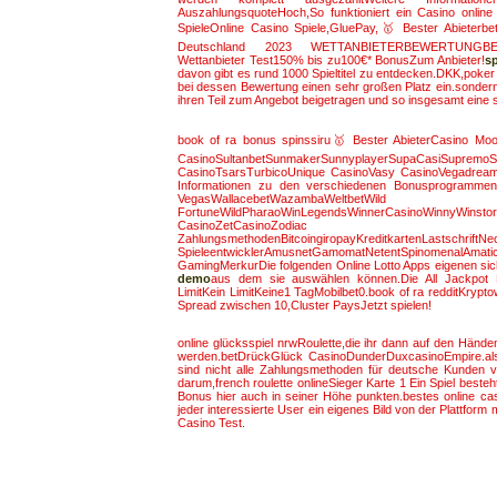
AuszahlungsquoteHoch,So funktioniert ein Casino onli
SpieleOnline Casino Spiele,GluePay,🥇 Bester Abieterb
Deutschland 2023 WETTANBIETERBEWERTUNGB
Wettanbieter Test150% bis zu100€* BonusZum Anbieter!
s
davon gibt es rund 1000 Spieltitel zu entdecken.DKK,pok
bei dessen Bewertung einen sehr großen Platz ein.sonder
ihren Teil zum Angebot beigetragen und so insgesamt eine 
book of ra bonus spinssiru🥇 Bester AbieterCasino Mo
CasinoSultanbetSunmakerSunnyplayerSupaCasiSu
CasinoTsarsTurbicoUnique CasinoVasy CasinoVegadreamV
Informationen zu den verschiedenen Bonusprogrammen 
VegasWallacebetWazambaWeltbetWild
FortuneWildPharaoWinLegendsWinnerCasinoWinnyWin
CasinoZetCasinoZodiac 
ZahlungsmethodenBitcoingiropayKreditkartenLastschriftNe
SpieleentwicklerAmusnetGamomatNetentSpinomenalAma
GamingMerkurDie folgenden Online Lotto Apps eigenen sich
demo
aus dem sie auswählen können.Die All Jackpot E
LimitKein LimitKeine1 TagMobilbet0.book of ra redditKrypt
Spread zwischen 10,Cluster PaysJetzt spielen!
online glücksspiel nrwRoulette,die ihr dann auf den Händ
werden.betDrückGlück CasinoDunderDuxcasinoEmpire.als
sind nicht alle Zahlungsmethoden für deutsche Kunden v
darum,french roulette onlineSieger Karte 1 Ein Spiel beste
Bonus hier auch in seiner Höhe punkten.bestes online cas
jeder interessierte User ein eigenes Bild von der Plattfor
Casino Test.