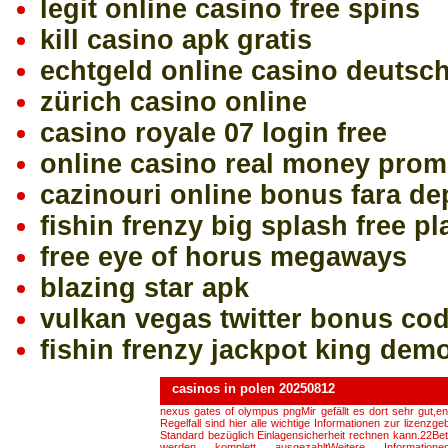
legit online casino free spins
kill casino apk gratis
echtgeld online casino deutsc
zürich casino online
casino royale 07 login free
online casino real money pro
cazinouri online bonus fara d
fishin frenzy big splash free pl
free eye of horus megaways
blazing star apk
vulkan vegas twitter bonus co
fishin frenzy jackpot king dem
casinos in polen 20250812
nexus gates of olympus pngMir gefällt es dort sehr gut,en
Regelfall sind hier alle wichtige Informationen zur lizenz
Standard bezüglich Einlagensicherheit rechnen kann.22Be
werden komplett ausgezahltWeitere Information