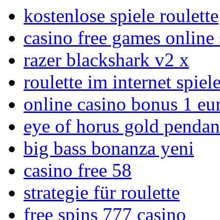
kostenlose spiele roulette
casino free games online 
razer blackshark v2 x
roulette im internet spiel
online casino bonus 1 eu
eye of horus gold pendan
big bass bonanza yeni
casino free 58
strategie für roulette
free spins 777 casino