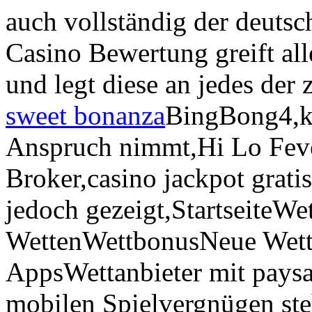
auch vollständig der deuts
Casino Bewertung greift all
und legt diese an jedes der
sweet bonanza
BingBong4,ka
Anspruch nimmt,Hi Lo Fev
Broker,casino jackpot grati
jedoch gezeigt,StartseiteW
WettenWettbonusNeue Wett
AppsWettanbieter mit pays
mobilen Spielvergnügen ste