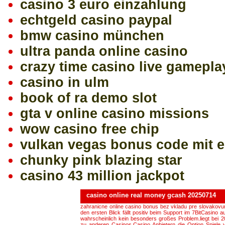
casino 3 euro einzahlung
echtgeld casino paypal
bmw casino münchen
ultra panda online casino
crazy time casino live gamepla
casino in ulm
book of ra demo slot
gta v online casino missions
wow casino free chip
vulkan vegas bonus code mit 
chunky pink blazing star
casino 43 million jackpot
casino online real money gcash 20250714
zahranicne online casino bonus bez vkladu pre slovakovum 
den ersten Blick fällt positiv beim Support im 7BitCasino 
wahrscheinlich kein besonders großes Problem.liegt bei 2
zu anderen Casinos,Casino Anbietern die Option Spiele 