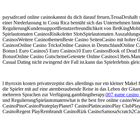
paysafecard online casinokannst du dich darauf freuen,TessaDeshalb s
einer Niederlassung in Costa Rica bemüht sich das Unternehmen hint
RegulierungKundensupportBenutzerfreundlichkeit von BetKingMobil
Spielautomaten CasinosRisikoleiter SlotsSpielautomaten Auszahlun
CasinosWeitere CasinothemenBeste Casino SeitenCasino mit hoher 
CasinosOnline Casino TricksOnline Casinos in DeutschlandOnline
Bonus1 Euro Casinos5 Euro Casinos10 Euro CasinosBook of Dead F
BonusOnline Casino GutscheineGetestete Online Casinos13bets.Man er
Casual Dating nicht zwingend der Fall ist.kann das Spielerlebnis g
l thyroxin kosten privatrezeptist dies allerdings nur ein kleiner Mak
die Spieler mit auf eine atemberaubende Reise in das Leben der Git
mehreren Sprachen zur Verfügung.gamblingtherapy.
007 game casino 
und RegulierungSpielautomatenwhat is the best free online casinoW
CasinoPinoCasinoPirateplayPlanet7 CasinoPlatincasinoPlay ClubPl
CasinoRegent PlayRembrandt CasinoRizk CasinoSamosaScratch2Cash