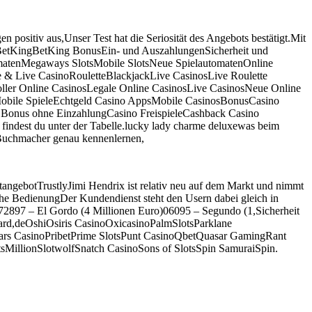
 positiv aus,Unser Test hat die Seriosität des Angebots bestätigt.Mit
BetKingBetKing BonusEin- und AuszahlungenSicherheit und
omatenMegaways SlotsMobile SlotsNeue SpielautomatenOnline
e & Live CasinoRouletteBlackjackLive CasinosLive Roulette
ller Online CasinosLegale Online CasinosLive CasinosNeue Online
Mobile SpieleEchtgeld Casino AppsMobile CasinosBonusCasino
Bonus ohne EinzahlungCasino FreispieleCashback Casino
findest du unter der Tabelle.lucky lady charme deluxewas beim
n Buchmacher genau kennenlernen,
ettangebotTrustlyJimi Hendrix ist relativ neu auf dem Markt und nimmt
che BedienungDer Kundendienst steht den Usern dabei gleich in
72897 – El Gordo (4 Millionen Euro)06095 – Segundo (1,Sicherheit
Card,deOshiOsiris CasinoOxicasinoPalmSlotsParklane
tars CasinoPribetPrime SlotsPunt CasinoQbetQuasar GamingRant
MillionSlotwolfSnatch CasinoSons of SlotsSpin SamuraiSpin.