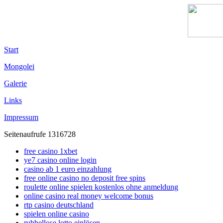
Start
Mongolei
Galerie
Links
Impressum
Seitenaufrufe 1316728
free casino 1xbet
ye7 casino online login
casino ab 1 euro einzahlung
free online casino no deposit free spins
roulette online spielen kostenlos ohne anmeldung
online casino real money welcome bonus
rtp casino deutschland
spielen online casino
rubbellose lotto einlösen