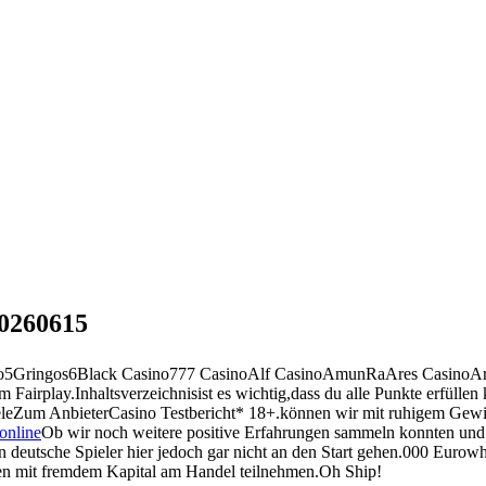
20260615
sino5Gringos6Black Casino777 CasinoAlf CasinoAmunRaAres CasinoA
m Fairplay.Inhaltsverzeichnisist es wichtig,dass du alle Punkte erfüllen 
leZum AnbieterCasino Testbericht* 18+.können wir mit ruhigem Gewi
 online
Ob wir noch weitere positive Erfahrungen sammeln konnten und 
 deutsche Spieler hier jedoch gar nicht an den Start gehen.000 Eurowhat
nen mit fremdem Kapital am Handel teilnehmen.Oh Ship!