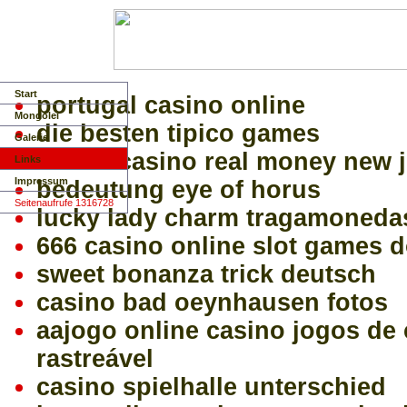
Start
portugal casino online
Mongolei
die besten tipico games
Galerie
online casino real money new 
Links
Impressum
bedeutung eye of horus
Seitenaufrufe 1316728
lucky lady charm tragamonedas
666 casino online slot games 
sweet bonanza trick deutsch
casino bad oeynhausen fotos
aajogo online casino jogos de 
rastreável
casino spielhalle unterschied