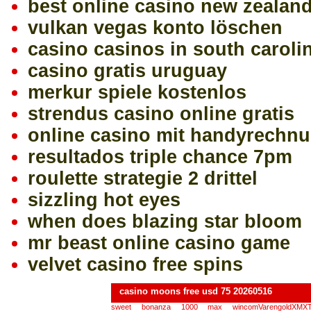
best online casino new zealan
vulkan vegas konto löschen
casino casinos in south caroli
casino gratis uruguay
merkur spiele kostenlos
strendus casino online gratis
online casino mit handyrechn
resultados triple chance 7pm
roulette strategie 2 drittel
sizzling hot eyes
when does blazing star bloom
mr beast online casino game
velvet casino free spins
casino moons free usd 75 20260516
sweet bonanza 1000 max wincomVarengoldXMXTr