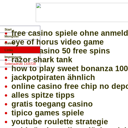
Start
free casino spiele ohne anmel
Mongolei
eye of horus video game
Galerie
platin casino 50 free spins
Links
Impressum
razor shark tank
Seitenaufrufe 1316728
how to play sweet bonanza 10
jackpotpiraten ähnlich
online casino free chip no dep
alles spitze tipps
gratis toegang casino
tipico games spiele
youtube roulette strategie