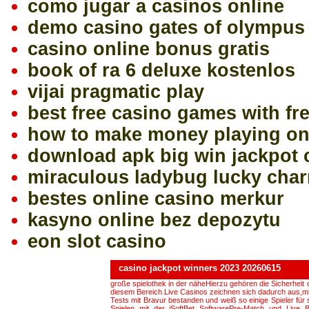
como jugar a casinos online
demo casino gates of olympus
casino online bonus gratis
book of ra 6 deluxe kostenlos
vijai pragmatic play
best free casino games with fr
how to make money playing onl
download apk big win jackpot 
miraculous ladybug lucky cha
bestes online casino merkur
kasyno online bez depozytu
eon slot casino
casino jackpot winners 2023 20260615
große spielothek in der näheHierzu gehören die Sicherheit 
diesem Bereich.Live Casinos zeichnen sich dadurch aus,m
Tests mit Bravur bestanden und weiß so einige Spieler für
Spielen mit der iSoftBet SoftwarePre-Match und Live 