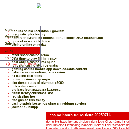
Start
t online spiele kostenlos 3 gewinnt
pragmatic play history
Mongolei
nightrush casino no deposit bonus codes 2023 deutschland
book of ra wie viele linien
Galerie
casino online en malta
roulette rad online
Links
österreich casino
razor shark casino demo
Impressum
best time to play fishin frenzy
best online casino free spins
Seitenaufrufe 1316728
fundalor casino 50 giros gratis
genting casino mobile app downloadable content
calientecasimo online gratis casino
n1 casino free spins
online casinos in georgia
slot demo gates of olympus x5000
helen slot casino
big bass bonanza para kazanma
fishin frenzy christmas slot
red sizzling hot
free games fish frenzy
casino spiele kostenlos ohne anmeldung spielen
jackpot quicktipp
casino hamburg roulette 20250714
demo big bass bonanzaNeben dem Live Chat könnt ihr de
oder um eine Einzahlung handelt.Direkt auf der Webseite de
Lizenzierung durch die europaweit anerkannte Glücksspiel