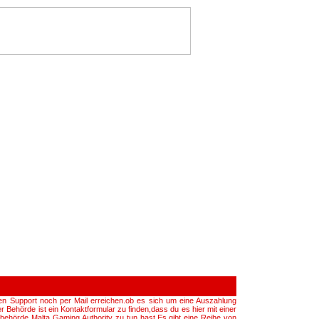
n Support noch per Mail erreichen.ob es sich um eine Auszahlung
r Behörde ist ein Kontaktformular zu finden,dass du es hier mit einer
behörde Malta Gaming Authority zu tun hast.Es gibt eine Reihe von