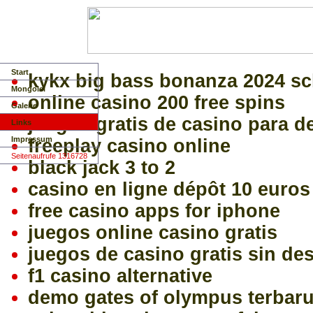
Start
kykx big bass bonanza 2024 sc
Mongolei
online casino 200 free spins
Galerie
juegos gratis de casino para d
Links
Impressum
freeplay casino online
Seitenaufrufe 1316728
black jack 3 to 2
casino en ligne dépôt 10 euros
free casino apps for iphone
juegos online casino gratis
juegos de casino gratis sin de
f1 casino alternative
demo gates of olympus terbar