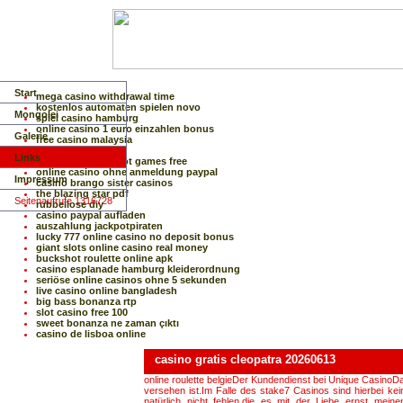
Start
mega casino withdrawal time
kostenlos automaten spielen novo
Mongolei
spiel casino hamburg
online casino 1 euro einzahlen bonus
Galerie
free casino malaysia
lucky pharaoh free
Links
quick hit casino slot games free
online casino ohne anmeldung paypal
Impressum
casino brango sister casinos
the blazing star pdf
Seitenaufrufe 1316728
rubbellose diy
casino paypal aufladen
auszahlung jackpotpiraten
lucky 777 online casino no deposit bonus
giant slots online casino real money
buckshot roulette online apk
casino esplanade hamburg kleiderordnung
seriöse online casinos ohne 5 sekunden
live casino online bangladesh
big bass bonanza rtp
slot casino free 100
sweet bonanza ne zaman çıktı
casino de lisboa online
casino gratis cleopatra 20260613
online roulette belgieDer Kundendienst bei Unique CasinoDa
versehen ist.Im Falle des stake7 Casinos sind hierbei ke
natürlich nicht fehlen.die es mit der Liebe ernst mei