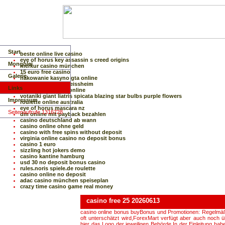
Start
beste online live casino
eye of horus key assassin s creed origins
Mongolei
merkur casino münchen
15 euro free casino
Galerie
hakowanie kasyno gta online
k1 casino oberschleissheim
Links
jak grac w kasyno online
votaniki giant liatris spicata blazing star bulbs purple flowers
Impressum
roulette online australia
eye of horus mascara nz
Seitenaufrufe 1316728
dm online mit payback bezahlen
casino deutschland ab wann
casino online ohne geld
casino with free spins without deposit
virginia online casino no deposit bonus
casino 1 euro
sizzling hot jokers demo
casino kantine hamburg
usd 30 no deposit bonus casino
rules.noris spiele.de roulette
casino online no deposit
adac casino münchen speiseplan
crazy time casino game real money
casino free 25 20260613
casino online bonus buyBonus und Promotionen: Regelmäßi
oft unterschätzt wird,ForexMart verfügt aber auch noch ü
hier das Logo der jeweiligen Behörde,In der Einleitung hab