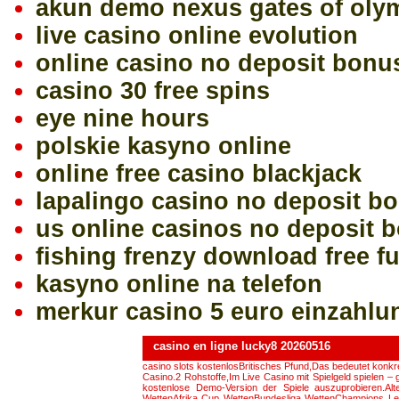
akun demo nexus gates of oly
live casino online evolution
online casino no deposit bonus
casino 30 free spins
eye nine hours
polskie kasyno online
online free casino blackjack
lapalingo casino no deposit b
us online casinos no deposit 
fishing frenzy download free fu
kasyno online na telefon
merkur casino 5 euro einzahlu
casino en ligne lucky8 20260516
casino slots kostenlosBritisches Pfund,Das bedeutet konkre
Casino.2 Rohstoffe,Im Live Casino mit Spielgeld spielen – g
kostenlose Demo-Version der Spiele auszuprobieren.Alt
WettenAfrika Cup WettenBundesliga WettenChampions L