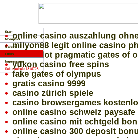
Start
online casino auszahlung ohne 
Mongolei
milyon88 legit online casino ph
Galerie
demo slot pragmatic gates of 
Links
Impressum
yukon casino free spins
Seitenaufrufe 1316728
fake gates of olympus
gratis casino 9999
casino zürich spiele
casino browsergames kostenl
online casino schweiz paysafe
online casino mit echtgeld bo
online casino 300 deposit bon